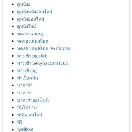
ดูหนังx
ดูหนังหนังออนไลน์
ดูหนังออนไลน์
ดูหนังใหม่
ทดลองเล่นpg
ทดลองเล่นสล็อต
ทดลองเล่นสล็อต PG เว็บตรง
ทางเข้า pg slot
ทางเข้า Sexybaccarat168
ทางเข้าpg
ทำเว็บพนัน
บาคาร่า
บาคาร่า
บาคาร่าออนไลน์
ปันโปร777
พนันออนไลน์
พีจี
พุซซี่888