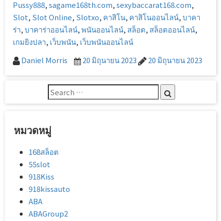
Pussy888
,
sagame168th.com
,
sexybaccarat168.com
,
Slot
,
Slot Online
,
Slotxo
,
คาสิโน
,
คาสิโนออนไลน์
,
บาคา
ร่า
,
บาคาร่าออนไลน์
,
พนันออนไลน์
,
สล็อต
,
สล็อตออนไลน์
,
เกมยิงปลา
,
เว็บพนัน
,
เว็บพนันออนไลน์
Daniel Morris
20 มิถุนายน 2023
20 มิถุนายน 2023
หมวดหมู่
168สล็อต
55slot
918Kiss
918kissauto
ABA
ABAGroup2