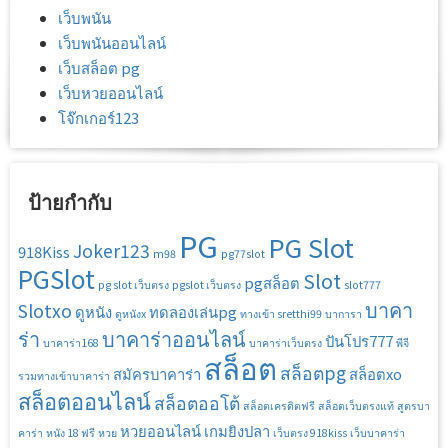
เว็บพนัน
เว็บพนันออนไลน์
เว็บสล็อต pg
เว็บหวยออนไลน์
โจ๊กเกอร์123
ป้ายกำกับ
PG
PG Slot
Joker123
918Kiss
m98
pg77slot
PGSlot
Slot
pgสล็อต
pg slot เว็บตรง
pgslot เว็บตรง
slot777
บาคา
Slotxo
ดูหนัง
ทดลองเล่นpg
ดูหนังx
ทางเข้า sretthi99
บาการา
ร่า
บาคาร่าออนไลน์
ปันโปร777
บาคาร่า168
บาคาร่าเว็บตรง
พีจี
สล็อต
สล็อตpg
สมัครบาคาร่า
สล็อตxo
รวมทางเข้าบาคาร่า
สล็อตออนไลน์
สล็อตออโต้
สล็อตเครดิตฟรี
สล็อตเว็บตรงแท้
สูตรบา
หวยออนไลน์
เกมยิงปลา
คาร่า
หนัง 18 ฟรี
หวย
เว็บตรง 918kiss
เว็บบาคาร่า