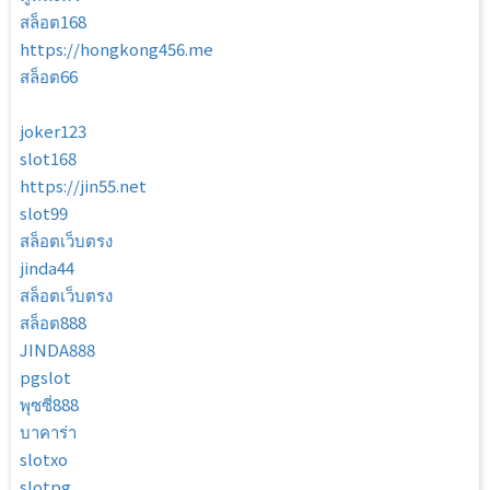
สล็อต168
https://hongkong456.me
สล็อต66
joker123
slot168
https://jin55.net
slot99
สล็อตเว็บตรง
jinda44
สล็อตเว็บตรง
สล็อต888
JINDA888
pgslot
พุซซี่888
บาคาร่า
slotxo
slotpg