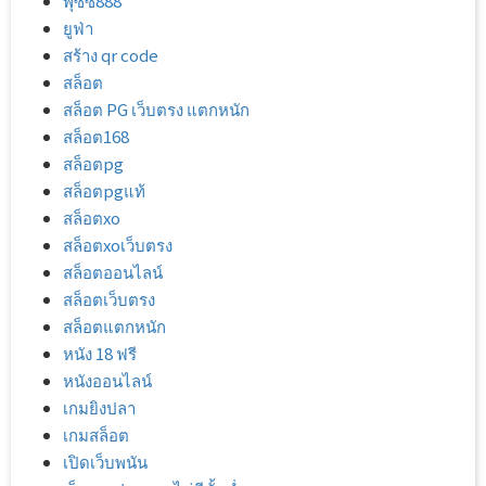
พุซซี่888
ยูฟ่า
สร้าง qr code
สล็อต
สล็อต PG เว็บตรง แตกหนัก
สล็อต168
สล็อตpg
สล็อตpgแท้
สล็อตxo
สล็อตxoเว็บตรง
สล็อตออนไลน์
สล็อตเว็บตรง
สล็อตแตกหนัก
หนัง 18 ฟรี
หนังออนไลน์
เกมยิงปลา
เกมสล็อต
เปิดเว็บพนัน