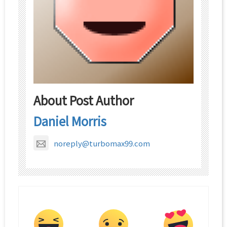
About Post Author
Daniel Morris
noreply@turbomax99.com