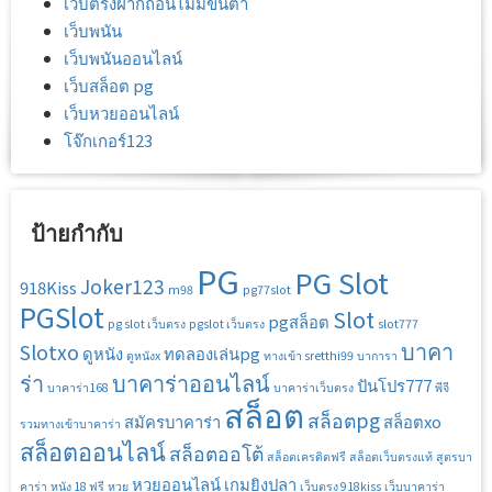
เว็บตรงฝากถอนไม่มีขั้นต่ำ
เว็บพนัน
เว็บพนันออนไลน์
เว็บสล็อต pg
เว็บหวยออนไลน์
โจ๊กเกอร์123
ป้ายกำกับ
PG
PG Slot
Joker123
918Kiss
m98
pg77slot
PGSlot
Slot
pgสล็อต
pg slot เว็บตรง
pgslot เว็บตรง
slot777
บาคา
Slotxo
ดูหนัง
ทดลองเล่นpg
ดูหนังx
ทางเข้า sretthi99
บาการา
ร่า
บาคาร่าออนไลน์
ปันโปร777
บาคาร่า168
บาคาร่าเว็บตรง
พีจี
สล็อต
สล็อตpg
สมัครบาคาร่า
สล็อตxo
รวมทางเข้าบาคาร่า
สล็อตออนไลน์
สล็อตออโต้
สล็อตเครดิตฟรี
สล็อตเว็บตรงแท้
สูตรบา
หวยออนไลน์
เกมยิงปลา
คาร่า
หนัง 18 ฟรี
หวย
เว็บตรง 918kiss
เว็บบาคาร่า