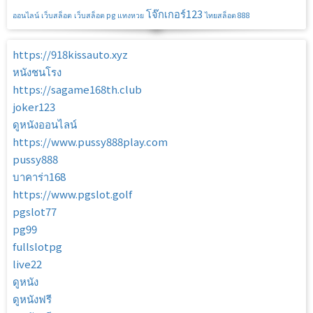
โจ๊กเกอร์123
ออนไลน์
เว็บสล็อต
เว็บสล็อต pg
แทงหวย
ไทยสล็อต 888
https://918kissauto.xyz
หนังชนโรง
https://sagame168th.club
joker123
ดูหนังออนไลน์
https://www.pussy888play.com
pussy888
บาคาร่า168
https://www.pgslot.golf
pgslot77
pg99
fullslotpg
live22
ดูหนัง
ดูหนังฟรี