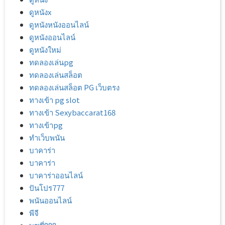
ดูหนังx
ดูหนังหนังออนไลน์
ดูหนังออนไลน์
ดูหนังใหม่
ทดลองเล่นpg
ทดลองเล่นสล็อต
ทดลองเล่นสล็อต PG เว็บตรง
ทางเข้า pg slot
ทางเข้า Sexybaccarat168
ทางเข้าpg
ทำเว็บพนัน
บาคาร่า
บาคาร่า
บาคาร่าออนไลน์
ปันโปร777
พนันออนไลน์
พีจี