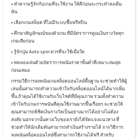
• ทำความรู้จักกับเกมที่จะใช้งาน ให้ดีก่อนจะกระทำลงเดิม
พัน
• เลือกเกมสล็อต ที่ไม่มีระบบซื้อฟรีสปิน
• ศึกษาสัญลักษณ์ของตัวเกม ที่มีอัตราการคูณเงินรางวัลทุก
เกมเสียก่อน
• รู้จักปุ่ม Auto spin ควรที่จะใช้เมื่อใด
• ทดลองเล่นด้วยอัตราการพนันราคาขั้นต่ำที่เหมาะสมสุด
ก่อนเสมอ
กรรมวิธีการลงพนันเกมสล็อตออนไลน์พื้นฐาน จะช่วยทำให้ผู้
เล่นนั้นสามารถทำความเข้าใจกับสล็อตออนไลน์ได้มากเพิ่ม
ขึ้น ถ้าคุณได้ใช้งานกับเว็บไซต์ที่มีคุณภาพ รวมทั้งทำความ
เข้าใจกับเกมการพนันที่คุณใช้งานมากขึ้นเรื่อยๆ จะช่วยให้
คุณสามารถพิชิตเงินรางวัลเป็นอย่างมากได้อย่างไม่ต้อง
สงสัย นอกจากนั้นทางเว็บของเรายังได้จัดแจงแนวทาง ที่
ช่วยทำให้นักเดิมพันสามารถทำเงินสร้างรายได้ จากวิธีการ
ลงพนันสล็อตออนไลน์ซึ่งสามารถใช้งานได้ฟรี สำหรับ