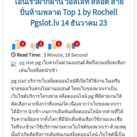
โอนเร็วฝากผ่าน วอลเลท สล็อต สาย
ปั่นห้ามพลาด Top 1 by Rochell
Pgslot.lv 14 ธันวาคม 23
0
0
0
0
Read Time:
5 Minute, 18 Second
pg
slot pg เว็บตรงไม่ผ่านเอเย่นต์ คิดถึงเกมสล็อตเลือก
เล่นเว็บสล็อตนำเข้า
pg slot บริการเว็บสล็อตออนไลน์ที่เปิดให้ใช้งาน ในเครือ
ข่ายของเว็บตรงไม่ผ่านเอเย่นต์ โดยเว็บของพวกเราเป็น
เว็บไซต์บริการโครงข่าย สล็อตออนไลน์ pg ที่มีค่ายเกมให้
คัดเลือก มากยิ่งกว่าที่แหน่งใด เนื่องจากว่าเว็บของพวกเรา
ได้มีการ นำเข้า เกมการเดิมพันสล็อตออนไลน์จากค่ายที่ได้
รับความนิยมจากทั้งโลก ที่มีนักเดิมพันเลือกใช้งานและเชื่อ
ใจที่จะเข้ามาใช้บริการผ่านทางเว็บไซต์ของพวกเรา ด้วยเหตุ
นั้นถ้าเกิดคิดถึงการเดิมพันเกมสล็อตออนไลน์ เว็บไซต์นี้เป็น