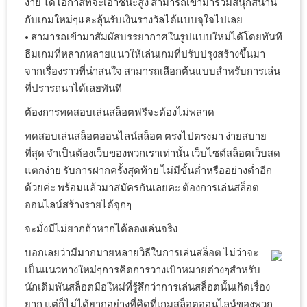
ง่าย ได้โอกาสที่จะเอาชนะสูง สามารถเข้ามาร่วมสนุกสนาน
กับเกมใหม่ๆและลุ้นรับเงินรางวัลได้แบบจุใจไปเลย
• สามารถเข้ามาสัมผัสบรรยากาศในรูปแบบใหม่ได้โดยทันที
ธีมเกมที่หลากหลายแนวให้เล่นเกมที่ปรับปรุงสร้างขึ้นมา
จากเรื่องราวที่น่าสนใจ สามารถเลือกต้นแบบสำหรับการเล่น
ที่ปรารถนาได้เลยทันที
ต้องการทดสอบเล่นสล็อตฟรีจะต้องไม่พลาด
ทดสอบเล่นสล็อตออนไลน์สล็อต ตรงไปตรงมา ง่ายสบาย
ที่สุด จำเป็นต้องเว็บของพวกเราเท่านั้น เว็บไซต์สล็อตเว็บสด
แตกง่าย รับการฝากครั้งสุดท้าย ไม่มีขั้นต่ำหรืออย่างต่ำอีก
ด้วยค่ะ พร้อมแล้วมาสมัครกันเลยคะ ต้องการเล่นสล็อต
ออนไลน์สร้างรายได้จุกๆ
จะมั่งมีไม่ยากถ้าหากได้ลองเล่นจริง
บอกเลยว่ามีมากมายหลายวิธีในการเล่นสล็อต ไม่ว่าจะ
เป็นแนวทางใหม่ๆการคิดการวางเป้าหมายต่างๆสำหรับ
นักเดิมพันสล็อตมือใหม่ที่รู้สึกว่าการเล่นสล็อตนั้นเกิดเรื่อง
ยาก แต่ก็ไม่ได้ยากอย่างที่คิดที่เกมสล็อตออนไลน์ของพวก