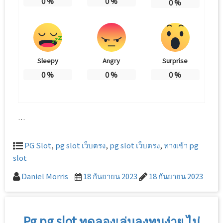
0
%
0
%
0
%
Sleepy
Angry
Surprise
0
%
0
%
0
%
…
PG Slot
,
pg slot เว็บตรง
,
pg slot เว็บตรง
,
ทางเข้า pg
slot
Daniel Morris
18 กันยายน 2023
18 กันยายน 2023
Pg pg slot ทดลองเล่นลงทุนง่าย ไม่