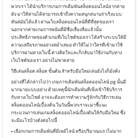
พวกเรา ได้นำบริการเกมการเดิมพันสล็อตออนไลน์จากค่าย
ดัง มาให้ท่านได้สามารถเข้าถึงความสนุกสนานร่าเริงแบบ
ทันสมัยได้แล้ว ผ่านเว็บสล็อตออนไลน์ที่ดีที่สุดของเรา
นอกจากค่ายเกมการพนันที่มีชื่อเลื่องลือแล้วนั้น
ประสิทธิภาพของตัวเกมที่เว็บไซต์ของเรา ได้สร้างระบบให้มี
ความเสถียรภาพอย่างสม่ำเสมอ ทำให้ไม่ว่าใครที่เข้ามาใช้
บริการผ่านทางเว็บนี้ ต่างติดใจและก็กลับมาใช้งานกับทาง
เว็บไซต์ของเรา อย่างไม่ขาดสาย
วิธีเล่นสล็อต สล็อต ขั้นต้น สำหรับมือใหม่เล่นยังไงก็มั่งคั่ง
อย่างที่ได้กล่าวไปว่า เกมการเดิมพันสล็อตออนไลน์ pg นั้นมี
มากมายแบบอย่าง ด้วยเหตุนี้นักเดิมพันที่เพิ่งเข้าใช้บริการ
กับทางเว็บไซต์ อาจจะต้องการทำความรู้จักกับวิธีการเล่น
สล็อตออนไลน์เบื้องต้น ในวันนี้พวกเราจะมาชี้แนะ
กระบวนการเล่นเกมสล็อตออนไลน์เบื้องต้นให้กับมือใหม่ ซึ่ง
จะมีอะไรบ้างดังต่อไปนี้
• เลือกเกมการเดิมพันที่มีเพย์ไลน์ หรือปริมาณแถวไม่มาก