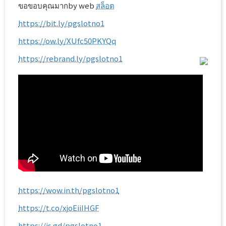
ขอขอบคุณมากby web
สล็อต
https://bit.ly/pgslotno1
https://ow.ly/XUfc50PKYQq
https://rebrand.ly/pgslotno1
https://wow.in.th/pgslotno1
https://t.co/xjoEiiIHGF
https://is.gd/pgslotno1