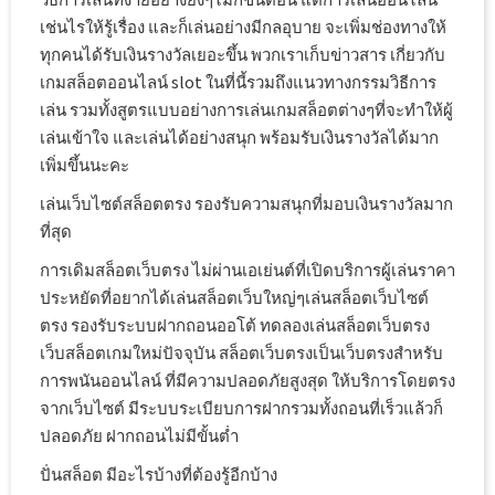
เช่นไรให้รู้เรื่อง และก็เล่นอย่างมีกลอุบาย จะเพิ่มช่องทางให้
ทุกคนได้รับเงินรางวัลเยอะขึ้น พวกเราเก็บข่าวสาร เกี่ยวกับ
เกมสล็อตออนไลน์ slot ในที่นี้รวมถึงแนวทางกรรมวิธีการ
เล่น รวมทั้งสูตรแบบอย่างการเล่นเกมสล็อตต่างๆที่จะทำให้ผู้
เล่นเข้าใจ และเล่นได้อย่างสนุก พร้อมรับเงินรางวัลได้มาก
เพิ่มขึ้นนะคะ
เล่นเว็บไซต์สล็อตตรง รองรับความสนุกที่มอบเงินรางวัลมาก
ที่สุด
การเดิมสล็อตเว็บตรง ไม่ผ่านเอเย่นต์ที่เปิดบริการผู้เล่นราคา
ประหยัดที่อยากได้เล่นสล็อตเว็บใหญ่ๆเล่นสล็อตเว็บไซต์
ตรง รองรับระบบฝากถอนออโต้ ทดลองเล่นสล็อตเว็บตรง
เว็บสล็อตเกมใหม่ปัจจุบัน สล็อตเว็บตรงเป็นเว็บตรงสำหรับ
การพนันออนไลน์ ที่มีความปลอดภัยสูงสุด ให้บริการโดยตรง
จากเว็บไซต์ มีระบบระเบียบการฝากรวมทั้งถอนที่เร็วแล้วก็
ปลอดภัย ฝากถอนไม่มีขั้นต่ำ
ปั่นสล็อต มีอะไรบ้างที่ต้องรู้อีกบ้าง