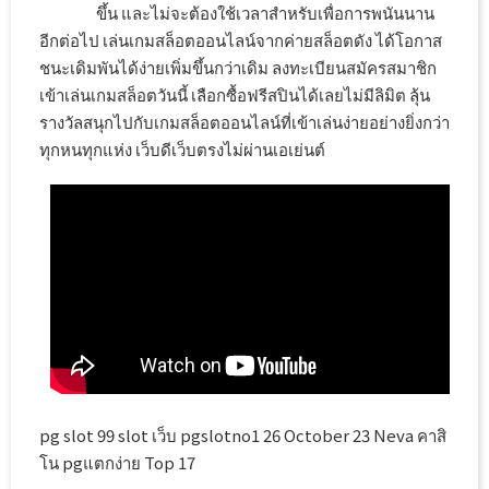
ขึ้น และไม่จะต้องใช้เวลาสำหรับเพื่อการพนันนาน
อีกต่อไป เล่นเกมสล็อตออนไลน์จากค่ายสล็อตดัง ได้โอกาส
ชนะเดิมพันได้ง่ายเพิ่มขึ้นกว่าเดิม ลงทะเบียนสมัครสมาชิก
เข้าเล่นเกมสล็อตวันนี้ เลือกซื้อฟรีสปินได้เลยไม่มีลิมิต ลุ้น
รางวัลสนุกไปกับเกมสล็อตออนไลน์ที่เข้าเล่นง่ายอย่างยิ่งกว่า
ทุกหนทุกแห่ง เว็บดีเว็บตรงไม่ผ่านเอเย่นต์
pg slot 99 slot เว็บ pgslotno1 26 October 23 Neva คาสิ
โน pgแตกง่าย Top 17