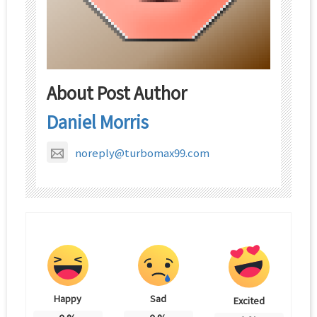
About Post Author
Daniel Morris
noreply@turbomax99.com
Happy
Sad
Excited