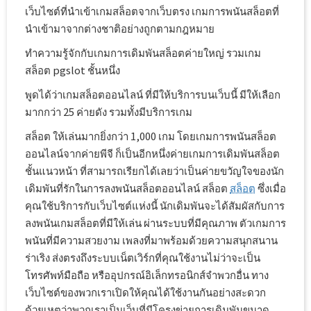
เว็บไซต์ที่นำเข้าเกมสล็อตจากเว็บตรง เกมการพนันสล็อตที่
นำเข้ามาจากต่างชาติอย่างถูกตามกฎหมาย
ทำความรู้จักกับเกมการเดิมพันสล็อตค่ายใหญ่ รวมเกม
สล็อต pgslot ชั้นหนึ่ง
พูดได้ว่าเกมสล็อตออนไลน์ ที่มีให้บริการบนเว็บนี้ มีให้เลือก
มากกว่า 25 ค่ายดัง รวมทั้งมีบริการเกม
สล็อต ให้เล่นมากยิ่งกว่า 1,000 เกม โดยเกมการพนันสล็อต
ออนไลน์จากค่ายพีจี ก็เป็นอีกหนึ่งค่ายเกมการเดิมพันสล็อต
ชั้นแนวหน้า ที่สามารถเรียกได้เลยว่าเป็นค่ายขวัญใจของนัก
เดิมพันที่รักในการลงพนันสล็อตออนไลน์ สล็อต
สล็อต
ซึ่งเมื่อ
คุณใช้บริการกับเว็บไซต์แห่งนี้ นักเดิมพันจะได้สัมผัสกับการ
ลงพนันเกมสล็อตที่มีให้เล่น ผ่านระบบที่มีคุณภาพ ตัวเกมการ
พนันที่มีความสวยงาม เพลงที่มาพร้อมด้วยความสนุกสนาน
ร่าเริง ส่งตรงถึงระบบเน็ตเวิร์กที่คุณใช้งานไม่ว่าจะเป็น
โทรศัพท์มือถือ หรืออุปกรณ์อิเล็กทรอนิกส์จำพวกอื่น ทาง
เว็บไซต์ของพวกเราเปิดให้คุณได้ใช้งานกันอย่างสะดวก
ด้วยเหตุว่าพวกเราเป็นเว็บที่มีโครงข่ายการเดิมพันขนาด