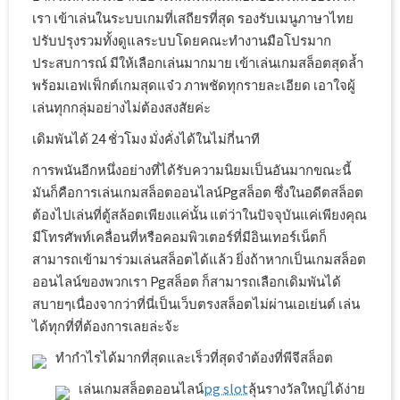
เรา เข้าเล่นในระบบเกมที่เสถียรที่สุด รองรับเมนูภาษาไทย
ปรับปรุงรวมทั้งดูแลระบบโดยคณะทำงานมือโปรมาก
ประสบการณ์ มีให้เลือกเล่นมากมาย เข้าเล่นเกมสล็อตสุดล้ำ
พร้อมเอฟเฟ็กต์เกมสุดแจ๋ว ภาพชัดทุกรายละเอียด เอาใจผู้
เล่นทุกกลุ่มอย่างไม่ต้องสงสัยค่ะ
เดิมพันได้ 24 ชั่วโมง มั่งคั่งได้ในไม่กี่นาที
การพนันอีกหนึ่งอย่างที่ได้รับความนิยมเป็นอันมากขณะนี้
มันก็คือการเล่นเกมสล็อตออนไลน์Pgสล็อต ซึ่งในอดีตสล็อต
ต้องไปเล่นที่ตู้สล้อตเพียงแค่นั้น แต่ว่าในปัจจุบันแค่เพียงคุณ
มีโทรศัพท์เคลื่อนที่หรือคอมพิวเตอร์ที่มีอินเทอร์เน็ตก็
สามารถเข้ามาร่วมเล่นสล็อตได้แล้ว ยิ่งถ้าหากเป็นเกมสล็อต
ออนไลน์ของพวกเรา Pgสล็อต ก็สามารถเลือกเดิมพันได้
สบายๆเนื่องจากว่าที่นี่เป็นเว็บตรงสล็อตไม่ผ่านเอเย่นต์ เล่น
ได้ทุกที่ที่ต้องการเลยล่ะจ้ะ
ทำกำไรได้มากที่สุดและเร็วที่สุดจำต้องที่พีจีสล็อต
เล่นเกมสล็อตออนไลน์
pg slot
ลุ้นรางวัลใหญ่ได้ง่าย