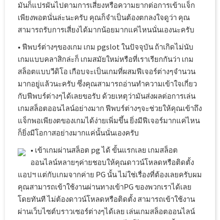
มันก็แปรผันไปตามการเสี่ยงหรือความยากต่อการเข้าแจ็ก
เพียงพอตนั่นล่ะนะครับ คุณก็จำเป็นต้องตกลงใจดูว่า คุณ
สามารถรับการเสี่ยงได้มากน้อยมากแค่ไหนนั่นเองนะครับ
• ฟีพบร์ต่างๆของเกม เกม pgslot ในปัจจุบัน ถ้าเกิดไม่นับ
เกมแบบคลาสิกล่ะก็ เกมสมัยใหม่หรือที่เราเรียกกันว่า เกม
สล็อตแบบวีดิโอ เกือบจะเป็นเกมที่ผสมฟีเจอร์ต่างๆจำนวน
มากอยู่แล้วนะครับ ซึ่งคุณสามารถอ่านทำความเข้าใจเกี่ยว
กับฟีพบร์ต่างๆได้เลยขอรับ ด้วยเหตุว่ามันส่งผลต่อการเล่น
เกมสล็อตออนไลน์อย่างมาก ฟีพบร์ต่างๆจะช่วยให้คุณเข้าถึง
แจ็กพอเพียงตของเกมได้ง่ายเพิ่มขึ้น ยิ่งมีฟีเจอร์มากแค่ไหน
ก็ยิ่งมีโอกาสอย่างมากแค่นั้นนั่นเองครับ
• เข้าเกมผ่านสล็อต pg ได้ ขั้นแรกเลย เกมสล็อต
ออนไลน์หลายๆค่ายชอบให้คุณดาวน์โหลดหรือติดตั้ง
แอปฯ แต่กับเกมจากค่าย PG นั้น ไม่ใช่เรื่องที่ต้องเลยครับผม
คุณสามารถเข้าใช้งานผ่านทางเข้าPG ของพวกเราได้เลย
โดยทันที ไม่ต้องดาวน์โหลดหรือติดตั้ง สามารถเข้าใช้งาน
ผ่านเว็บไซต์บราวเซอร์ต่างๆได้เลย เล่นเกมสล็อตออนไลน์