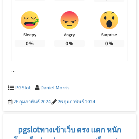
Sleepy
Angry
Surprise
0
%
0
%
0
%
…
PGSlot
Daniel Morris
26 กุมภาพันธ์ 2024
26 กุมภาพันธ์ 2024
pgslotทางเข้าเว็บ ตรง แตก หนัก