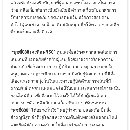
แก้ไขข้อกังวลหรือปัญหาที่ผู้เล่นอาจพบ ไม่ว่าจะเป็นความ
ช่วยเหลือเกี่ยวกับการยืนยันบัญชี คำถามเกี่ยวกับมาตรการ
รักษาความปลอดภัยของแพลตฟอร์ม หรือการสอบถาม
ทั่วไป ผู้เล่นสามารถพึ่งพาทีมสนับสนุนเพื่อให้ความช่วยเหลือ
ที่รวดเร็วและเชื่อถือได้
“
พุซซี่888 เครดิตฟรี 50
” ทุ่มเทเพื่อสร้างสภาพแวดล้อมการ
เล่นเกมที่ปลอดภัยสำหรับผู้เล่น ด้วยมาตรการรักษาความ
ปลอดภัยที่แข็งแกร่ง การปฏิบัติตามมาตรฐานการออกใบ
อนุญาตและกฎระเบียบ ความร่วมมือกับผู้พัฒนาเกมที่มีชื่อ
เสียง และความมุ่งมั่นในแนวทางปฏิบัติด้านการพนันที่มี
ความรับผิดชอบ แพลตฟอร์มนี้จึงมอบประสบการณ์การพนัน
ออนไลน์ที่น่าเชื่อถือและไว้วางใจได้ให้กับผู้เล่น ผู้เล่น
สามารถเพลิดเพลินกับเกมสล็อตที่พวกเขาชื่นชอบบน
“พุซซี่888”
ได้อย่างมั่นใจ โดยรู้ว่าความปลอดภัยเป็นสิ่ง
สำคัญที่สุด ดำดิ่งสู่โลกแห่งความตื่นเต้นของสล็อตออนไลน์
และสัมผัสกับความสบายใจที่มาพร้อมกับการเล่นบน