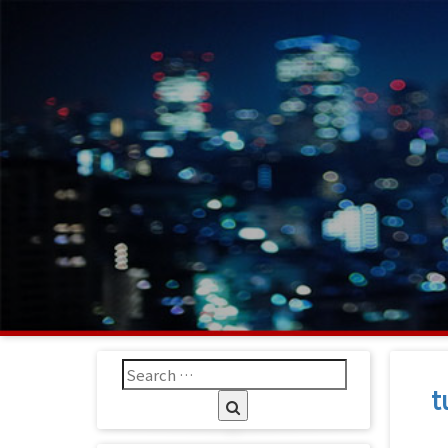
Skip
to
main
content
t