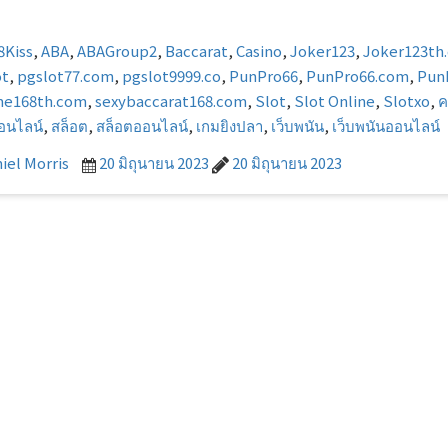
8Kiss
,
ABA
,
ABAGroup2
,
Baccarat
,
Casino
,
Joker123
,
Joker123th
t
,
pgslot77.com
,
pgslot9999.co
,
PunPro66
,
PunPro66.com
,
Pun
me168th.com
,
sexybaccarat168.com
,
Slot
,
Slot Online
,
Slotxo
,
ค
อนไลน์
,
สล็อต
,
สล็อตออนไลน์
,
เกมยิงปลา
,
เว็บพนัน
,
เว็บพนันออนไลน์
iel Morris
20 มิถุนายน 2023
20 มิถุนายน 2023