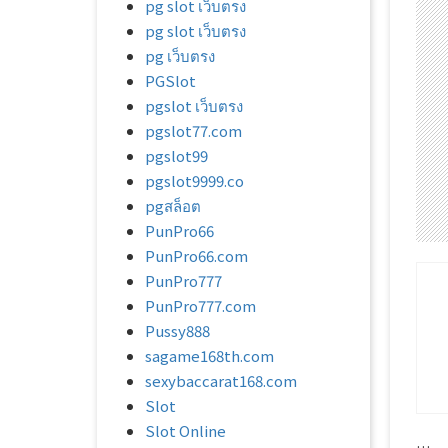
pg slot เว็บตรง
pg slot เว็บตรง
pg เว็บตรง
PGSlot
pgslot เว็บตรง
pgslot77.com
pgslot99
pgslot9999.co
pgสล็อต
PunPro66
PunPro66.com
PunPro777
PunPro777.com
Pussy888
sagame168th.com
sexybaccarat168.com
Slot
Slot Online
…