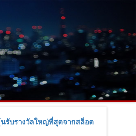
้นรับรางวัลใหญ่ที่สุดจากสล็อต