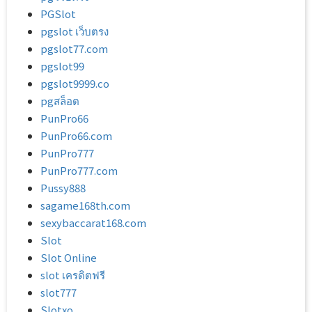
PGSlot
pgslot เว็บตรง
pgslot77.com
pgslot99
pgslot9999.co
pgสล็อต
PunPro66
PunPro66.com
PunPro777
PunPro777.com
Pussy888
sagame168th.com
sexybaccarat168.com
Slot
Slot Online
slot เครดิตฟรี
slot777
Slotxo