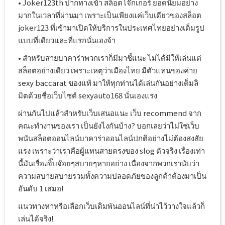
• Joker123th ปากทางเข้า สล็อตโจ๊กเกอร์ ยอดนิยมอย่าง
มากในเวลาที่ผ่านมา เพราะเป็นเพียงแค่เว็บเดียวของสล็อต
joker123 ที่เข้ามาเปิดให้บริการในประเทศไทยอย่างเต็มรูป
แบบที่เดียวและที่แรกนั่นเองจ้า
• สำหรับสายบาคาร่าพวกเราก็มีมาชี้แนะ ไม่ได้มีให้เล่นแต่
สล็อตอย่างเดียว เพราะเหตุว่าเมืองไทย มีตัวแทนของค่าย
sexy baccarat ของแท้ มาให้ทุกท่านได้เล่นกันอย่างเต็มลิ
มิตด้วยชื่อเว็บไซต์ sexyauto168 นั่นเองแรง
ผ่านกันไปแล้วสำหรับเว็บเสนอแนะ เว็บ recommend จาก
คณะทำงานของเรา เป็นยังไงกันบ้าง? บอกเลยว่าไม่ใช่เว็บ
พนันสล็อตออนไลน์บาคาร่าออนไลน์ปกติอย่างไม่ต้องสงสัย
แรง เพราะว่าเราคือผู้แทนสายตรงของ slog ตัวจริง เรื่องเท่า
นี้มันเรื่องจิ๊บจ๊อยๆสบายๆหายอย่าง เนื่องจากพวกเรานับว่า
ความสบายสบายรวมทั้งความปลอดภัยของลูกค้าต้องมาเป็น
อันดับ 1 เสมอ!
แนวทางหาหรือเลือกเว็บเดิมพันออนไลน์ที่น่าไว้วางใจแล้วก็
เล่นได้จริง!