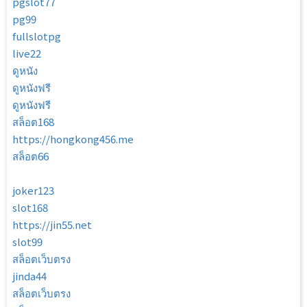
pgslot77
pg99
fullslotpg
live22
ดูหนัง
ดูหนังฟรี
ดูหนังฟรี
สล็อต168
https://hongkong456.me
สล็อต66
joker123
slot168
https://jin55.net
slot99
สล็อตเว็บตรง
jinda44
สล็อตเว็บตรง