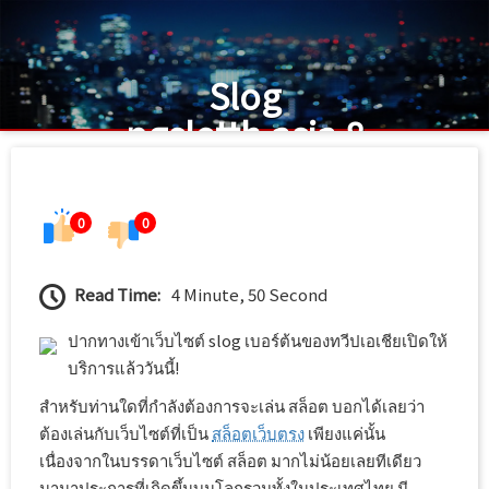
Skip
to
main
Slog
content
pgslotth.asia 8
กุมภา 24 slog
คาสิโนเปิด
0
0
ใหม่PG SLOT
เว็บตรง เกมลื่น
Read Time:
4 Minute, 50 Second
ไหลไม่มีสะดุด
ปากทางเข้าเว็บไซต์ slog เบอร์ต้นของทวีปเอเชียเปิดให้
แตกบ่อย slog
บริการแล้ววันนี้!
การันตีสมาชิก
สำหรับท่านใดที่กำลังต้องการจะเล่น สล็อต บอกได้เลยว่า
2M Top 88 by
ต้องเล่นกับเว็บไซต์ที่เป็น
สล็อตเว็บตรง
เพียงแค่นั้น
เนื่องจากในบรรดาเว็บไซต์ สล็อต มากไม่น้อยเลยทีเดียว
Aida
นานาประการที่เกิดขึ้นบนโลกรวมทั้งในประเทศไทย มี