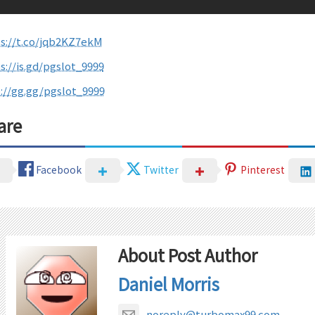
s://t.co/jqb2KZ7ekM
s://is.gd/pgslot_9999
://gg.gg/pgslot_9999
are
Facebook
Twitter
Pinterest
About Post Author
Daniel Morris
noreply@turbomax99.com