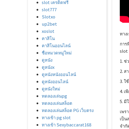
slot เครดิตฟรี
slot777
Slotxo
up2bet
xoslot
ทางเ
คาสิโน
การท
คาสิโนออนไลน์
slot
ชื่อหมวดหมู่ใหม่
ดูหนัง
1. ช
ดูหนังx
2. ส
ดูหนังหนังออนไลน์
3. ใ
ดูหนังออนไลน์
ดูหนังใหม่
4. เ
ทดลองเล่นpg
5. ม
ทดลองเล่นสล็อต
ทดลองเล่นสล็อต PG เว็บตรง
เพรา
ทางเข้า pg slot
เป็น
ทางเข้า Sexybaccarat168
จำกั