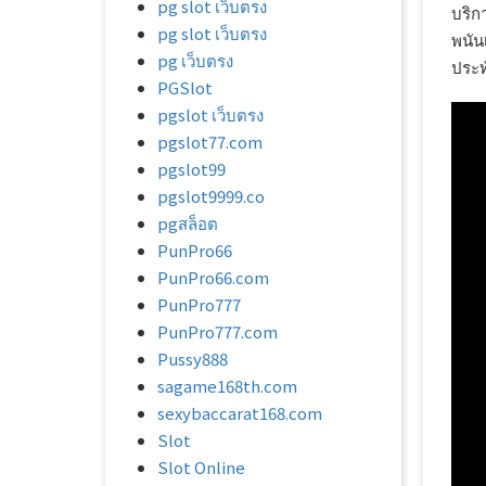
pg slot เว็บตรง
บริก
pg slot เว็บตรง
พนัน
pg เว็บตรง
ประท
PGSlot
pgslot เว็บตรง
pgslot77.com
pgslot99
pgslot9999.co
pgสล็อต
PunPro66
PunPro66.com
PunPro777
PunPro777.com
Pussy888
sagame168th.com
sexybaccarat168.com
Slot
Slot Online