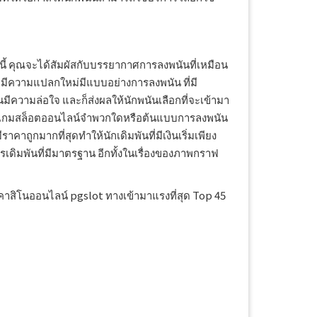
นี้ คุณจะได้สัมผัสกับบรรยากาศการลงพนันที่เหมือน
่มีความแปลกใหม่มีแบบอย่างการลงพนัน ที่มี
ีความล่อใจ และก็ส่งผลให้นักพนันเลือกที่จะเข้ามา
องหาเกมสล็อตออนไลน์จำพวกใดหรือต้นแบบการลงพนัน
คาถูกมากที่สุดทำให้นักเดิมพันที่มีเงินเริ่มเพียง
เดิมพันที่มีมาตรฐาน อีกทั้งในเรื่องของภาพกราฟ
 คาสิโนออนไลน์ pgslot ทางเข้ามาแรงที่สุด Top 45