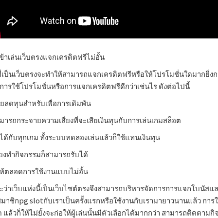
ข้าเล่นเว็บตรงแจกเครดิตฟรีไม่อั้น
ี่เป็นเว็บตรงจะทำให้สามารถแจกเครดิตฟรีหรือให้โปรโมชั่นใดมากยิ่งกว่า 
 การใช้โปรโมชั่นหรือการแจกเครดิตฟรีดีกว่าเช่นไร ดังต่อไปนี้
่วยลดทุนสำหรับเพื่อการเดิมพัน
ามารถกระจายความเสี่ยงที่จะเสียเงินทุนกับการเล่นเกมสล็อต
ช้ได้กับทุกเกม ทั้งระบบทดลองเล่นแล้วก็ใช้แทนเงินทุน
พียงทำกิจกรรมก็สามารถรับได้
ีให้ตลอดการใช้งานแบบไม่อั้น
ะว่าเว็บแห่งนี้เป็นเว็บไซต์ตรงจึงสามารถบริหารจัดการการแจกโบนัสและเคร
สมาชิกpg slotกับเราเป็นครั้งแรกหรือใช้งานกับเรามายาวนานแล้ว การ
ด แล้วก็ให้ไม่ยั้งจะก่อให้ผู้เล่นนั้นมีตัวเลือกได้มากกว่า สามารถติดตา