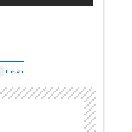
LinkedIn