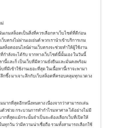
ม่
มสล็อตเป็นสิ่งที่ควรเลือกหาเว็บไซต์ที่ดีก่อน
รเว็บตรงไม่ผ่านเอเย่นต์ พวกเรานำเข้าบริการเกม
่นสล็อตออนไลน์ผ่านเว็บตรงจะช่วยทำให้ผู้ใช้งาน
t
ที่กำลังจะได้รับ จากทางเว็บไซต์นี้นั้นเอง ในวันนี้
ลานี้และก็ เป็นเว็บที่มีความยั่งยืนและมั่นคงพร้อม
ที่มีเข้าใช้งานเยอะที่สุด ในเนื้อหานี้เราจะพามา
ลึกซึ้ง มาเจาะลึกกับเว็บสล็อตที่ครอบคลุมทุกแวดวง
มมากที่สุดอีกหนึ่งหนทาง เนื่องจากว่าสามารถเล่น
่เป็นตัวช่วย กระบวนการทำกำไรมหาศาล ได้อย่างไม่มี
ากที่สุดแม้กระนั้นจำเป็นจะต้องเลือกเว็บที่เปิดให้
ทุกวัน ว่ามีความน่าเชื่อถือ รวมทั้งสามารถเลือกใช้