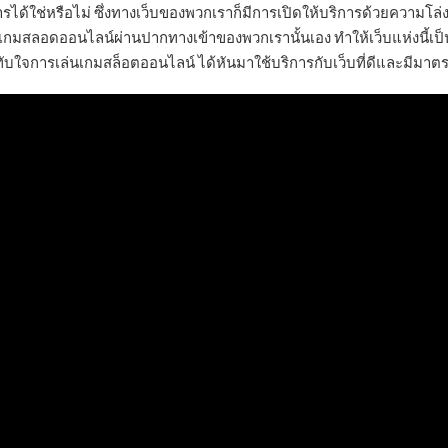
ารได้ใช่หรือไม่ ซึ่งทางเว็บของพวกเราก็มีการเปิดให้บริการด้วยความโล
เกมสลอดออนไลน์ผ่านปากทางเข้าของพวกเรานั้นเอง ทำให้เว็บแห่งนี้เป็
ับใจการเล่นเกมสล็อตออนไลน์ ได้หันมาใช้บริการกับเว็บที่ดีและมีมาตร