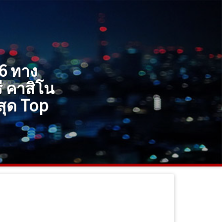
6 ทาง
ี คาสิโน
สุด Top