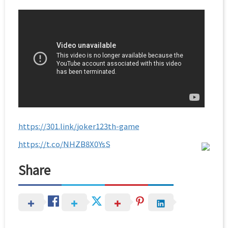
https://301.link/joker123th-game
https://t.co/NHZB8X0YsS
Share