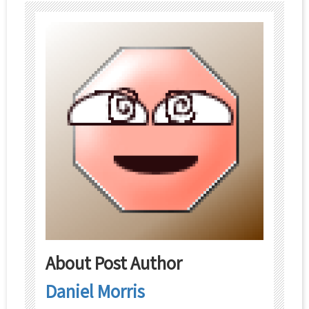
About Post Author
Daniel Morris