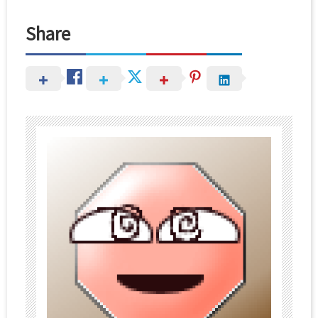
Share