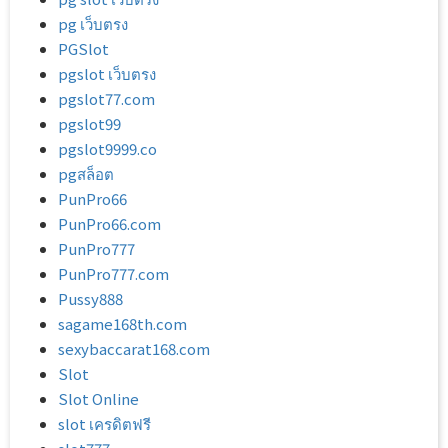
pg เว็บตรง
PGSlot
pgslot เว็บตรง
pgslot77.com
pgslot99
pgslot9999.co
pgสล็อต
PunPro66
PunPro66.com
PunPro777
PunPro777.com
Pussy888
sagame168th.com
sexybaccarat168.com
Slot
Slot Online
slot เครดิตฟรี