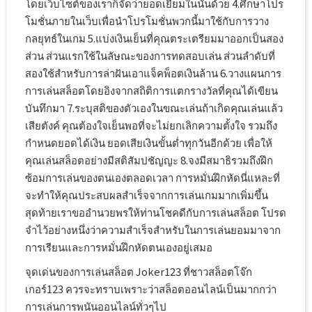
โดยเว็บไซต์ของเราก็จัดว่ายอดเยี่ยมในนั้นด้วย 4.ศึกษาโปร
โมชั่นภายในเว็บเพื่อนำโปรโมชั่นพวกนี้มาใช้กับการวาง
กลยุทธ์ในเกม 5.แบ่งเงินเย็นที่คุณตระเตรียมมาออกเป็นสอง
ส่วน ส่วนแรกใช้ในลัษณะของการทดสอบเล่น ส่วนลำดับที่
สองใช้สำหรับการล่าฝันเอาแจ็คพ็อตเงินล้าน 6.วางแผนการ
การเล่นสล็อตโดยอิงจากสถิติการแตกรางวัลที่คุณได้เขียน
บันทึกมา 7.ระบุสติของตัวเองในขณะเล่นถ้าเกิดคุณเล่นแล้ว
เสียตังค์ คุณต้องใจเย็นพอที่จะไม่ยกเลิกความตั้งใจ รวมถึง
กำหนดยอดได้เงิน ยอดเสียเงินขั้นต่ำทุกวันอีกด้วย เพื่อให้
คุณเล่นสล็อตอย่างมีสติสัมปชัญญะ 8.จงมีสมาธิรวมถึงฝึก
ซ้อมการเล่นของตนเองตลอดเวลา การหมั่นฝึกหัดนี่แหละที่
จะทำให้คุณประสบผลสำเร็จจากการเล่นเกมมากเพิ่มขึ้น
สุดท้ายเราขออำนวยพรให้ท่านโชคดีกับการเล่นสล็อต โปรด
จำไว้อย่างหนึ่งว่าความสำเร็จสำหรับในการเล่นยอมมาจาก
การเรียนและการหมั่นฝึกหัดตนเองอยู่เสมอ
จุดเด่นของการเล่นสล็อต Joker123 ที่ชาวสล็อตโจ๊ก
เกอร์123 ควรจะทราบเพราะว่าสล็อตออนไลน์เป็นมากกว่า
การเล่นการพนันออนไลน์ทั่วๆไป