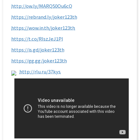
http://ow.ly/MARQ50Ou6cO
https://rebrand.ly/joker123th
https://wow.in.th/joker123th
https://t.co/RIszJeJ1PI
https://is.gd/joker123th
https://gg.gg/joker123th
http://rlu.ru/37kys