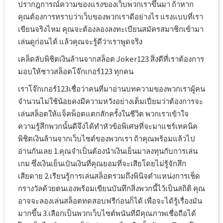
ปรากฎการณ์ความของแรงของเว็บพวกเราขึ้นมา ถ้าหาก
คุณต้องการทราบว่าเว็บของพวกเราดีอย่างไร แรงแบบที่เรา
เขียนจริงไหม คุณจะต้องลองลงทะเบียนสมัครสมาชิกเข้ามา
เล่นดูก่อนได้ แล้วคุณจะรู้ดีว่าเราพูดจริง
เคล็ดลับพิชิตเงินล้านจากสล็อต Joker123 สิ่งดีที่เราต้องการ
มอบให้ชาวสล็อตโจ๊กเกอร์123 ทุกคน
เราโจ๊กเกอร์123เชื่อว่าคนที่มาอ่านบทความของพวกเราผู้คน
จำนวนไม่ใช้น้อยคงมีความหวังอย่างเต็มเปี่ยมว่าต้องการจะ
เล่นสล็อตให้แจ็คพ็อตแตกสักครั้งในชีวิต พวกเราเข้าใจ
ความรู้สึกพวกนั้นดีจึงได้ทำหัวข้อพิเศษที่จะมาแชร์เทคนิค
พิชิตเงินล้านจากเว็บไซต์ของพวกเรา ถ้าคุณพร้อมแล้วไป
อ่านกันเลย 1.คุณจำเป็นต้องนำเงินเย็นมาลงทุนกับการเล่น
เกม ซึ่งเงินเย็นเป๋นเงินที่คุณยอมที่จะเสียโดยไม่รู้จักสึก
เสียดาย 2.เรียนรู้การเล่นสล็อตรวมถึงพินิจตำแหน่งการเช็ด
กรางวัลด้วยตนเองพร้อมเขียนบันทึกสิ่งพวกนี้ไว้เป็นสถิติ คุณ
อาจจะลองเล่นสล็อตทดสอบฟรีก่อนก็ได้ เพื่อจะได้รู้เรื่องมัน
มากขึ้น 3.เลือกเป็นพวกเว็บไซต์พนันที่มีคุณภาพเชื่อถือได้