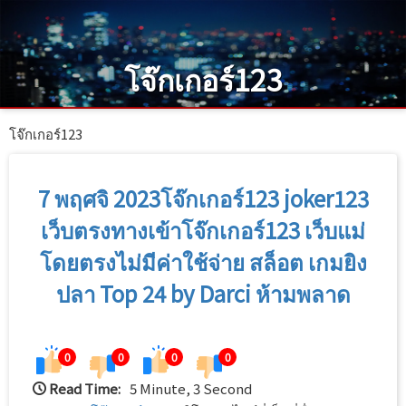
Skip
to
main
โจ๊กเกอร์123
content
โจ๊กเกอร์123
7 พฤศจิ 2023โจ๊กเกอร์123 joker123
เว็บตรงทางเข้าโจ๊กเกอร์123 เว็บแม่
โดยตรงไม่มีค่าใช้จ่าย สล็อต เกมยิง
ปลา Top 24 by Darci ห้ามพลาด
0
0
0
0
Read Time:
5 Minute, 3 Second