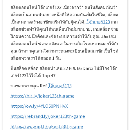
สล็อตออนไลน์ โจ๊กเกอร์123 เนื่องจากว่า คนในสังคมเห็นว่า
สล็อตเป็นเกมพนันอย่างหนึ่งที่ให้ความบันเทิงในชีวิต, สล็อต
เป็นหนทางสร้างอาชีพเสริมให้กับผู้คนได้,
โจ๊กเกอร์123
เกม
สล็อตช่วยทำให้คุณได้พบเพื่อนใหม่มากมาย, เกมสล็อตช่วย
ฝึกฝนความนึกคิดและจัดระบบความจำให้กับคุณ และ เกม
สล็อตออนไลน์ ช่วยลดจังหวะในการเกิดโรคเหงาหงอยให้กับ
คุณ ถ้าหากคุณสนใจสามารถลงทะเบียนเป็นสมาชิกเว็บไซต์
สล็อตพวกเราได้ตลอด 1 วัน
ปั่นสล็อต สล็อต สล็อตน่าเล่น 22 พ.ย. 66 Darci ไม่มีโกง โจ๊ก
เกอร์123ไว้ใจได้ Top 47
ขอขอบพระคุณ Ref.
โจ๊กเกอร์123
https://bit.ly/joker123th-game
https://ow.ly/4YLO50PNHvX
https://rebrand.ly/joker123th-game
https://wow.in.th/joker123th-game