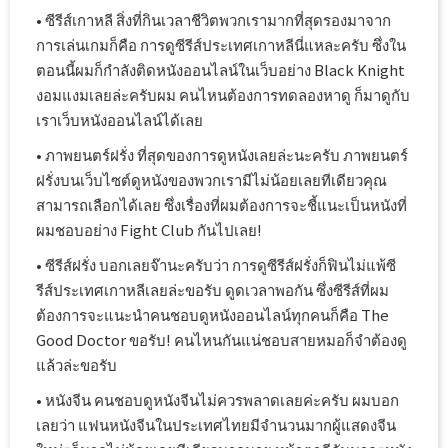
• ซีรีส์เกาหลี สิ่งที่กินเวลาชีวิตพวกเรามากที่สุดรองมาจาก
การเล่นเกมก็คือ การดูซีรีส์ประเทศเกาหลีนี่แหละครับ ซึ่งใน
ตอนนี้ผมก็กำลังติดหนังออนไลน์ในเว็บอย่าง Black Knight
งอมแงมเลยล่ะครับผม คนไหนต้องการทดลองหาดู ก็มาดูกับ
เราเว็บหนังออนไลน์ได้เลย
• ภาพยนตร์ฝรั่ง ที่สุดของการดูหนังเลยล่ะนะครับ ภาพยนตร์
ฝรั่งบนเว็บไซต์ดูหนังของพวกเรามีไม่น้อยเลยทีเดียวคุณ
สามารถเลือกได้เลย ซึ่งเรื่องที่ผมต้องการจะชี้แนะเป็นหนังที่
ผมชอบอย่าง Fight Club กันไปเลย!
• ซีรีส์ฝรั่ง บอกเลยจ๊านะครับว่า การดูซีรีส์ฝรั่งก็ฟินไม่แพ้ซี
รีส์ประเทศเกาหลีเลยล่ะขอรับ ดูดเวลาพอกัน ซึ่งซีรีส์ที่ผม
ต้องการจะแนะนำคนชอบดูหนังออนไลน์ทุกคนก็คือ The
Good Doctor ขอรับ! คนไหนกันแน่ชอบสายหมอก็จำต้องดู
แล้วล่ะขอรับ
• หนังจีน คนชอบดูหนังจีนไม่ควรพลาดเลยค่ะครับ ผมบอก
เลยว่า แฟนหนังจีนในประเทศไทยมีจำนวนมากผู้แสดงจีน