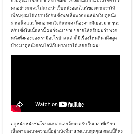
ยังมีคุณภาพอีกด้วยครับ ซึ่งพอใช้ได้ยินแบบนี้ มีเหรอครับที่
คนอย่างผมจะไม่แนะนำเว็บหนังออนไลน์ของพวกเราให้
เพื่อนๆผมได้ทราบจักกัน ซึ่งพอเห็นพวกบนหน้าเว็บดูหนัง
ผ่านเน็ตและก็ตกอกตกใจกันหมด เนื่องจากมีเยอะมากๆนะ
ครับ ซึ่งในเนื้อหานี้ ผมก็จะมาช่วยขยายให้ครับผมว่า พวก
หนังทั้งผองของเรามีอะไรบ้าง แล้วก็มีเรื่องไหนที่น่าดึงดูด
บ้าง มาดูหนังออนไลน์กับพวกเราได้เลยครับผม!
• ดูหนัง หนังชนโรง ผมบอกเลยจ้ะนะครับ ในเวลาที่เขียน
เนื้อหาของบทความนี้อยู่ หนังที่มาแรงแบบสุดๆณ ตอนนี้ก็คง