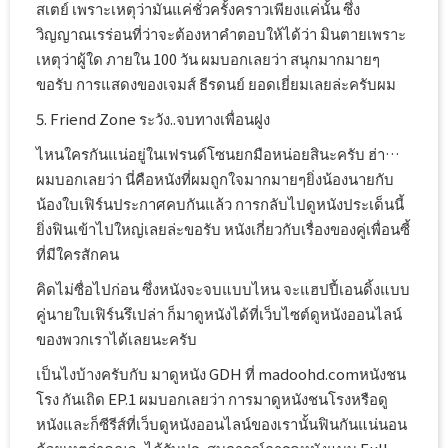
สเตย์ เพราะเหตุว่ามันแค่ชั่วครั้งคราวเพียงแค่นั้น ซึ่ง
วิญญาณเรร่อนที่ว่าจะต้องหาคำตอบให้ได้ว่า มินตายเพราะ
เหตุว่าผู้ใด ภายใน 100 วัน ผมบอกเลยว่า สนุกมากมายๆ
ขอรับ การแสดงของเจมส์ ธีรดนย์ ยอดเยี่ยมเลยล่ะครับผม
5. Friend Zone ระวัง..จบทางเพื่อนฝูง
ไหนใครกันแน่อยู่ในเฟรนด์โซนยกมือหน่อยสินะครับ ฮ่า…
ผมบอกเลยว่า นี่คือหนังที่ผมถูกใจมากมายๆยิ่งน้องนายกับ
น้องใบเฟิร์นประกาศคบกันแล้ว การกลับไปดูหนังประเด็นนี้
ยิ่งฟินเข้าไปใหญ่เลยล่ะขอรับ หนังเกี่ยวกับเรื่องของคู่เพื่อนซี้
ที่มีใครสักคน
คิดไม่ซื่อไปก่อน ซึ่งหนังจะจบแบบไหน จะแฮปปี้เอนดิ้งแบบ
คู่นายใบเฟิร์นรึเปล่า ก็มาดูหนังได้ที่เว็บไซต์ดูหนังออนไลน์
ของพวกเราได้เลยนะครับ
เป็นไงบ้างครับกับ มาดูหนัง GDH ที่ madoohd.comหนังชน
โรง กันเถิด EP.1 ผมบอกเลยว่า การมาดูหนังชนโรงหรือดู
หนังและก็ซีรีส์ที่เว็บดูหนังออนไลน์ของเรานั้นฟินกันแน่นอน