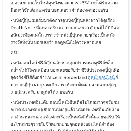
เยอะแยะบนเว็บไซต์ดูหนังของพวกเรา ซีรีส์วายได้รับความ
นิยมๆก็จัดเต็มนะครับ บอกเลยว่า จำต้องทดลองขอรับ
• หนังญี่ปุ่น ผมเริ่มมาติดการดูหนังญี่ปุ่นหลังจากได้ดูเรื่อง
Death Note นี่แหละครับ แต่ว่าบอกเลยว่า ญี่ปุ่นมิได้มีดีแค่
อนิเมะเพียงแค่นั้น เพราะว่าหนังญี่ปุ่นหลายๆเรื่องเป็นหนัง
รางวัลทั้งนั้น บอกเลยว่า คอดูหนังไม่ควรพลาดเลย
ครับ
• หนังออนไลน์ ซีรีส์ญี่ปุ่น ถ้าหากคุณปรารถนาดูซีรีส์พล็อ
ตล้ำๆไม่มีใครเหมือน บอกเลยขอรับว่า ซีรีส์ประเทศญี่ปุ่นคือ
สุดจริง ซีรีส์ดังอย่าง Alice In Borderland
ดูหนังออนไลน์
ก็
มาจากญี่ปุ่น ผมดูรวดเดียวกระทั่งจบ ติดงอมแงมแบบสุดๆ
เลยล่ะนะครับ มาดูกันได้เลยขอรับ
• หนังประเทศอินเดีย ตอนนี้ หนังอินเดียไปไกลมากๆครับผม
อย่างผมเองชอบดูสปอยหนังอยู่แล้ว หนังประเทศอินเดียผ่าน
ตาจำนวนมากสุดแท้แต่ละเรื่องเป็นหนังดีทั้งนั้นเลยขอรับ ให้
อะไรหลายๆราวกับชีวิตมากมายๆคอหนังออนไลน์จำต้อง