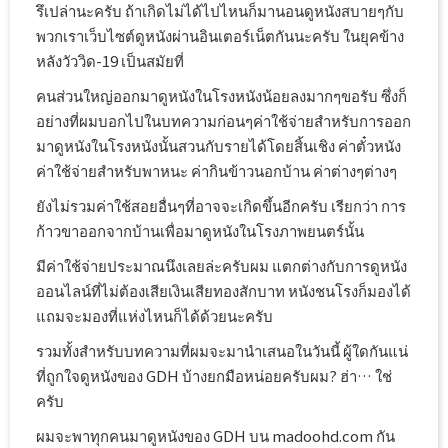
รึเปล่านะครับ ถ้าเกิดไม่ได้ไปไหนก็มานอนดูหนังสบายๆกับ
พวกเราเว็บไซต์ดูหนังผ่านอินเตอร์เน็ตกันนะครับ ในยุคข้าง
หลังวัววิด-19 เป็นสมัยที่
คนส่วนใหญ่ออกมาดูหนังในโรงหนังน้อยลงมากๆขอรับ ซึ่งก็
อย่างที่ผมบอกไปในบทความก่อนๆค่าใช้จ่ายสำหรับการออก
มาดูหนังในโรงหนังนั้นสวนกับรายได้โดยสิ้นเชิง ค่าตั๋วหนัง
ค่าใช้จ่ายสำหรับพาหนะ ค่ากินข้าวนอกบ้าน ค่าต่างๆต่างๆ
ยังไม่รวมค่าใช้สอยอื่นๆที่อาจจะเกิดขึ้นอีกครับ เรียกว่า การ
ก้าวขาออกจากบ้านเพื่อมาดูหนังในโรงภาพยนตร์นั้น
มีค่าใช้จ่ายประมาณนึงเลยล่ะครับผม แตกต่างกับการดูหนัง
ออนไลน์ที่ไม่ต้องเสียเงินเสียทองสักบาท หนังชนโรงก็มองได้
แถมจะมองที่แห่งไหนก็ได้ด้วยนะครับ
รวมทั้งสำหรับบทความที่ผมจะมานำเสนอในวันนี้ ผู้ใดกันแน่
ที่ถูกใจดูหนังของ GDH บ้างยกมือหน่อยครับผม? ฮ่า… ใช่
ครับ
ผมจะพาทุกคนมาดูหนังของ GDH บน madoohd.com กัน