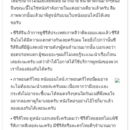
ใหม่ๆก็มากไม่น้อยเลยทีเดียวมากมาย หน้าตาดีกันมากๆหนัง
จีนขณะนี้ไม่ใช่หนังกำลังภายในแต่อย่างเดียวแล้วครับ ลืม
ภาพพวกนั้นแล้วมาพิสูจน์กันบนเว็บหนังออนไลน์ได้เลย
ขอรับ
• ซีรีส์จีน ถ้าการดูซีรีส์ประเทศเกาหลีว่าติดงอมแงมแล้ว ซีรีส์
จีนไม่ได้มีความแตกต่างกันเลยครับผม โดยยิ่งไปกว่านั้นซี
รีส์จีนที่มีผู้แสดงนำชายดังๆผู้คนจำนวนมากนั้น บอกเลยว่า
ฮอตปรอทแตก ผู้ชมเยอะๆผมก็ไม่เคยรู้จะแนะนำเรื่องไหน
เลยล่ะนะครับ แต่ว่าถ้าได้โอกาสได้ใช้บริการดูหนังของพวก
เราก็ลองส่องกันได้ครับ
• ภาพยนตร์ไทย หนังออนไลน์ ภาพยนตร์ไทยนี่ผมอาจ
จะไม่ต้องแนะนำเลยล่ะครับผม เนื่องจากว่ามีเยอะแยะ
กระทั่งไม่อาจจะชี้แนะได้หมดจริงๆคนใดกันแน่ที่พึงพอใจ
อยากลองหาดูก็มาเลยครับ หนังใหม่ๆอย่างไอ้ไข่ก็มาแล้ว
ลองมองกันได้เลยนะครับ
• ซีรีส์ไทย ดูหนัง บอกเลยจ๊ะครับผมว่า ซีรีส์ไทยฮอทไม่แพ้ซี
รีส์เกาหลีเลยล่ะนะครับ มีซีรีส์หรือละครไทยดีๆจำนวนมาก