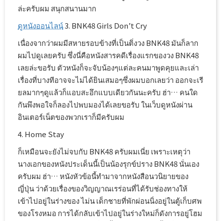
ล่ะครับผม สนุกสนานมาก
ดูหนังออนไลน์
3. BNK48 Girls Don’t Cry
เนื่องจากว่าผมมีสหายรอบข้างที่เป็นติ่งวง BNK48 มันก็ลาก
ผมไปดูเลยครับ ซึ่งนี่คือหนังสารคดีเรื่องแรกของวง BNK48
เลยล่ะขอรับ ตัวหนังก็จะจับน้องๆแต่ละคนมาพูดคุยและเล่า
เรื่องที่บางทีอาจจะไม่ได้ยินเสมอๆซึ่งผมบอกเลยว่า ออกจะเรี
ยลมากๆดูแล้วก็แอบสะอึกแบบเดียวกันนะครับ ฮ่า… คนใด
กันพึงพอใจก็ลองไปพบมองได้เลยขอรับ ในเว็บดูหนังผ่าน
อินเตอร์เน็ตของพวกเราก็มีครับผม
4. Home Stay
ก็เหมือนจะยังไม่จบกับ BNK48 ครับผมเนี่ย เพราะเหตุว่า
นางเอกของหนังประเด็นนี้เป็นน้องรุกข์ปราง BNK48 นั่นเอง
ครับผม ฮ่า… หนังหัวข้อนี้ทำมาจากหนังสือนวนิยายของ
ญี่ปุ่น ว่าด้วยเรื่องของวิญญาณเรร่อนที่ได้รับช่องทางให้
เข้าไปอยู่ในร่างของ ไม่น เด็กชายที่พักผ่อนนิ่งอยู่ในตู้เก็บศพ
ของโรงหมอ การได้กลับเข้าไปอยู่ในร่างใหม่ก็ดังการอยู่โฮม