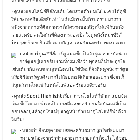
ทดลองเลยขอรับ หนังอินเดียมีดีมากยิ่งกว่าที่คิดจริงๆ
• ดูหนังออนไลน์ ซีรีส์อินเดีย โดยส่วนตัว ผมยังไม่เคยได้ดูซี
รีส์ประเทศอินเดียสักเท่าไหร่ แม้กระนั้นก็รับทราบมาราว
หนึ่งจากสหายที่ติดตามว่า ก็มีความบอลลีวูดไม่แพ้กับหนัง
เลยล่ะครับ คนใดกันที่ต้องการลองเปิดใจดูหนังใหม่ๆซีรีส์
ใหม่ๆล่ะก็ ของอินเดียตอบปัญหาเช่นกันนะครับ ทดลองเลย
• หนังการ์ตูน/ซีรีส์การ์ตูน ผมซึ่งเป็นวัยรุ่นกลางๆยังชอบ
การ์ตูนอยู่เลยครับ รวมทั้งผมเชื่อว่า ทุกคนก็น่าจะถูกใจ
เช่นเดียวกัน คนชอบดูหนังคนไม่ใช่น้อยก็ยังติดดูหนังการ์ตูน
หรือซีรีส์การ์ตูนดีๆมากไม่น้อยเลยทีเดียวเยอะมาก ซึ่งมันก็
สนุกสนานไม่แพ้กับหนังไลฟ์แอคชั่นเลยจ๊ะขอรับ
• ดูหนัง Sport Highlight เรียกว่าขนไฮไลท์กีฬามาแบบจัด
เต็ม ซึ่งโดยมากก็จะเป็นบอลนี่แหละครับ คนใดกันแน่ที่เป็น
คอบอลอยู่แล้วถูกใจแน่ๆ มาดูหนังด้วย มาดูไฮไลท์กีฬาด้วย
วินวิน!
• หนังเก่า ย้อนยุค บอกเลยคะครับผมว่า ถูกใจพ่อผมมา
กมายๆเนื่องจากว่าท่านอายุมากมายแล้ว ก็จะไม่ได้ชอบ