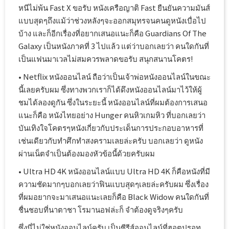
หนีไม่พ้น Fast X ขอรับ หนังเครือญาติ Fast ยืนยันความมันส์
แบบสุดๆถึงแม้ว่าช่วงหลังๆจะออกสมุทรจนคนดูหนังเบื่อไป
บ้าง และก็อีกเรื่องที่อยากเสนอแนะก็คือ Guardians Of The
Galaxy เป็นหนังภาคที่ 3 ไปแล้ว แต่ว่าบอกเลยว่า คนใดกันที่
เป็นแฟนมาเวลไม่สมควรพลาดขอรับ สนุกสนานโคตร!
• Netflix หนังออนไลน์ ถือว่าเป็นเจ้าพ่อหนังออนไลน์ในขณะ
นี้เลยครับผม ซึ่งทางพวกเราก็ได้ดึงหนังออนไลน์มาไว้ให้ผู้
ชมได้ลองดูกัน ซึ่งในระยะนี้ หนังออนไลน์ที่ผมต้องการเสนอ
แนะก็คือ หนังไทยอย่าง Hunger คนหิวเกมหิว ที่บอกเลยว่า
บันเทิงใจโคตรๆหนังเกี่ยวกับประเด็นการประกอบอาหารที่
เช่นเดียวกับทำศึกทำสงครามเลยล่ะครับ บอกเลยว่า ดูหนัง
ผ่านเน็ตจำเป็นต้องมองหัวข้อนี้ด้วยครับผม
• Ultra HD 4K หนังออนไลน์แบบ Ultra HD 4K ก็คือหนังที่มี
ความชัดมากๆบอกเลยว่าฟินแบบสุดๆเลยล่ะครับผม ซึ่งเรื่อง
ที่ผมอยากจะมาเสนอแนะเลยก็คือ Black Widow คนใดกันที่
ชื่นชอบที่นาตาชา โรมานอฟล่ะก็ จำต้องดูจริงๆครับ
ซึ่งนี่ไม่ใช่หนังออนไลน์ครับ เป็นซีรีส์ออนไลน์ที่ฮอตปรอท