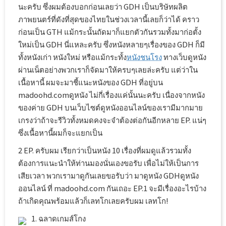
นะครับ ซึ่งผมต้องบอกก่อนเลยว่า GDH เป็นบริษัทผลิต
ภาพยนตร์ที่ดังที่สุดของไทยในช่วงเวลานี้เลยก็ว่าได้ คราว
ก่อนเป็น GTH แม้กระนั้นถัดมาก็แยกตัวกันรวมทั้งมาก่อตั้ง
ใหม่เป็น GDH นี่แหละครับ ซึ่งหนังหลายๆเรื่องของ GDH ก็มี
ทั้งหนังเก่า หนังใหม่ หรือแม้กระทั้ง
หนังชนโรง
ทางเว็บดูหนัง
ผ่านเน็ตอย่างพวกเราก็จัดมาให้ครบๆเลยล่ะครับ แต่ว่าใน
เนื้อหานี้ ผมจะมาชี้แนะหนังของ GDH ที่อยู่บน
madoohd.comดูหนัง ไม่กี่เรื่องแค่นั้นนะครับ เนื่องจากหนัง
ของค่าย GDH บนเว็บไซต์ดูหนังออนไลน์ของเรามีมากมาย
เกรงว่าถ้าจะรีวิวทั้งหมดคงจะจำต้องต่อกันอีกหลาย EP. แน่ๆ
ซึ่งเนื้อหานี้ผมก็จะแยกเป็น
2 EP. ครับผม เรียกว่าเป็นหนัง 10 เรื่องที่ผมดูแล้วรวมทั้ง
ต้องการแนะนำให้ท่านมองนั่นเองขอรับ เพื่อไม่ให้เป็นการ
เสียเวลา พวกเรามาดูกันเลยขอรับว่า มาดูหนัง GDHดูหนัง
ออนไลน์ ที่ madoohd.com กันเถอะ EP.1 จะมีเรื่องอะไรบ้าง
ถ้าเกิดคุณพร้อมแล้วก็เลทโกเลยครับผม เลทโก!
1. ฉลาดเกมส์โกง