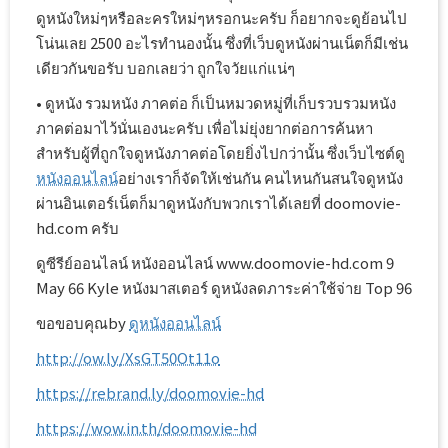
ดูหนังใหม่ๆหรือละครใหม่ๆหรอกนะครับ ก็อยากจะดูย้อนไป
โน่นเลย 2500 อะไรทำนองนั้น ซึ่งที่เว็บดูหนังผ่านเน็ตก็มีเช่น
เดียวกันขอรับ บอกเลยว่า ถูกใจวัยแก่แน่ๆ
• ดูหนัง รวมหนัง ภาคต่อ ก็เป็นหมวดหมู่ที่เก็บรวบรวมหนัง
ภาคต่อมาไว้นั่นเองนะครับ เพื่อไม่ยุ่งยากต่อการค้นหา
สำหรับผู้ที่ถูกใจดูหนังภาคต่อโดยยิ่งไปกว่านั้น ซึ่งเว็บไซต์ดู
หนังออนไลน์
อย่างเราก็จัดให้เช่นกัน คนไหนกันสนใจดูหนัง
ผ่านอินเตอร์เน็ตก็มาดูหนังกับพวกเราได้เลยที่ doomovie-
hd.com ครับ
ดูซีรีย์ออนไลน์ หนังออนไลน์ www.doomovie-hd.com 9
May 66 Kyle หนังมาสเตอร์ ดูหนังลดภาระค่าใช้จ่าย Top 96
ขอขอบคุณby
ดูหนังออนไลน์
http://ow.ly/XsGT50Ot11o
https://rebrand.ly/doomovie-hd
https://wow.in.th/doomovie-hd