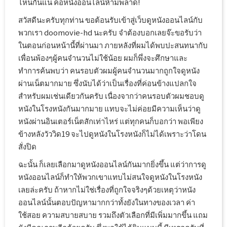
ไหนกันแน่ คอหนังออนไลน์ห้ามพลาด!
สวัสดีนะครับทุกท่าน ขอต้อนรับเข้าสู่เว็บดูหนังออนไลน์กับ
พวกเรา doomovie-hd นะครับ จำต้องบอกเลยจ๊ะขอรับว่า
ในตอนก่อนหน้านี้ที่ผ่านมา ภายหลังที่ผมได้พบปะสนทนากับ
เพื่อนพ้องๆผู้คนจำนวนไม่ใช้น้อย ผมก็พึ่งจะศึกษาและ
ทำการค้นพบว่า คนรอบตัวผมผู้คนจำนวนมากถูกใจดูหนัง
ผ่านเน็ตมากมาย ซึ่งนับได้ว่าเป็นเรื่องที่ค่อนข้างแปลกใจ
สำหรับผมเช่นเดียวกันครับ เนื่องจากว่าคนรอบตัวผมชอบดู
หนังในโรงหนังกันมากมาย แทบจะไม่ค่อยมีความเห็นว่าดู
หนังผ่านอินเตอร์เน็ตสักเท่าไหร่ แต่ทุกคนก็บอกว่า พอเพียง
ข้างหลังวัววิด19 จะไปดูหนังในโรงหนังก็ไม่ได้เพราะว่าโดน
สั่งปิด
ฉะนั้น ก็เลยเลือกมาดูหนังออนไลน์กันมากยิ่งขึ้น แต่ว่าการดู
หนังออนไลน์ก็ทำให้พวกเขาแทบไม่สนใจดูหนังในโรงหนัง
เลยล่ะครับ ถ้าหากไม่ใช่เรื่องที่ถูกใจจริงๆด้วยเหตุว่าหนัง
ออนไลน์นั้นตอบปัญหามากกว่าทั้งยังในทางของเวลา ค่า
ใช้สอย ความสบายสบาย รวมถึงตัวเลือกที่มีเพิ่มมากขึ้น แถม