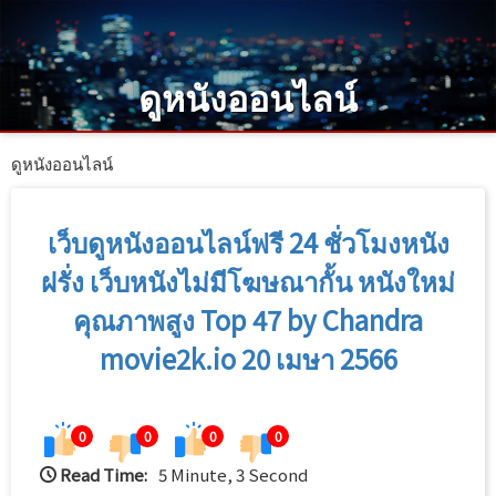
Skip
to
main
ดูหนังออนไลน์
content
ดูหนังออนไลน์
เว็บดูหนังออนไลน์ฟรี 24 ชั่วโมงหนัง
ฝรั่ง เว็บหนังไม่มีโฆษณากั้น หนังใหม่
คุณภาพสูง Top 47 by Chandra
movie2k.io 20 เมษา 2566
0
0
0
0
Read Time:
5 Minute, 3 Second