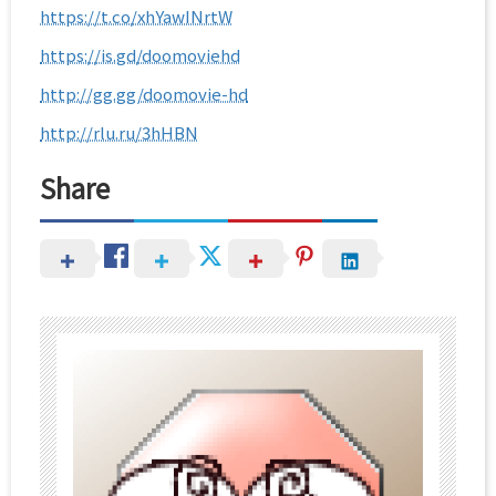
https://t.co/xhYawINrtW
https://is.gd/doomoviehd
http://gg.gg/doomovie-hd
http://rlu.ru/3hHBN
Share