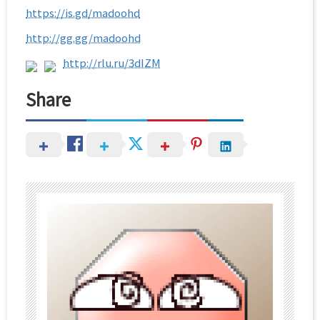
https://is.gd/madoohd
http://gg.gg/madoohd
http://rlu.ru/3dIZM
Share