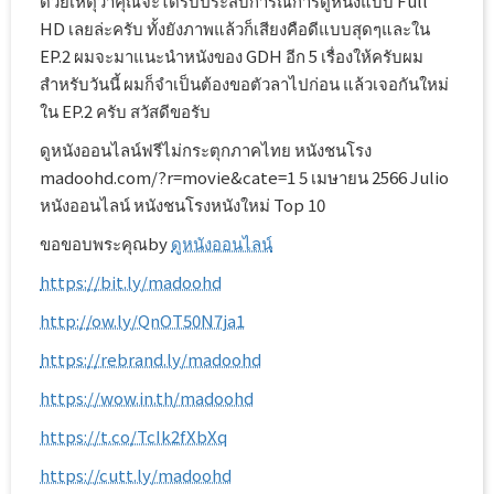
ด้วยเหตุว่าคุณจะได้รับประสบการณ์การดูหนังแบบ Full
HD เลยล่ะครับ ทั้งยังภาพแล้วก็เสียงคือดีแบบสุดๆและใน
EP.2 ผมจะมาแนะนำหนังของ GDH อีก 5 เรื่องให้ครับผม
สำหรับวันนี้ ผมก็จำเป็นต้องขอตัวลาไปก่อน แล้วเจอกันใหม่
ใน EP.2 ครับ สวัสดีขอรับ
ดูหนังออนไลน์ฟรีไม่กระตุกภาคไทย หนังชนโรง
madoohd.com/?r=movie&cate=1 5 เมษายน 2566 Julio
หนังออนไลน์ หนังชนโรงหนังใหม่ Top 10
ขอขอบพระคุณby
ดูหนังออนไลน์
https://bit.ly/madoohd
http://ow.ly/QnOT50N7ja1
https://rebrand.ly/madoohd
https://wow.in.th/madoohd
https://t.co/TcIk2fXbXq
https://cutt.ly/madoohd