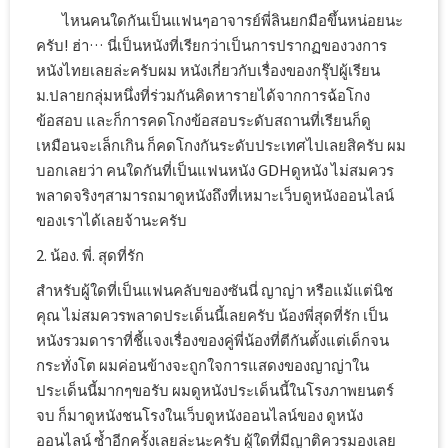
ไหนคนใดกันเป็นแฟนๆอาจารย์พี่ลินยกมือขึ้นหน่อยนะ
ครับ! ฮ่า… นี่เป็นหนังที่เรียกว่าเป็นการปรากฏของวงการ
หนังไทยเลยล่ะครับผม หนังเกี่ยวกับเรื่องของกรุ๊ปผู้เรียน
ม.ปลายกลุ่มหนึ่งที่ร่วมกันคิดหารายได้จากการฉ้อโกง
ข้อสอบ และก็การคดโกงข้อสอบระดับสถานที่เรียนก็ดู
เหมือนจะเล็กเกิน ก็คดโกงกันระดับประเทศไปเลยสิครับ ผม
บอกเลยว่า คนใดกันที่เป็นแฟนหนัง GDHดูหนัง ไม่สมควร
พลาดจริงๆสามารถมาดูหนังถึงที่เหมาะเว็บดูหนังออนไลน์
ของเราได้เลยจ้านะครับ
2. น้อง. พี่. สุดที่รัก
สำหรับผู้ใดที่เป็นแฟนคลับของซันนี่ ญาญ่า หรือแม้แต่นิช
คุณ ไม่สมควรพลาดประเด็นนี้เลยครับ น้องพี่สุดที่รัก เป็น
หนังรวมดาราที่ชี้แจงเรื่องของคู่พี่น้องที่ตีกันตั้งแต่เด็กจน
กระทั่งโต ผมค่อนข้างจะถูกใจการแสดงของญาญ่าใน
ประเด็นนี้มากๆขอรับ ผมดูหนังประเด็นนี้ในโรงภาพยนตร์
จบ ก็มาดูหนังชนโรงในเว็บดูหนังออนไลน์ของ ดูหนัง
ออนไลน์ ซ้ำอีกครั้งเลยล่ะนะครับ ผู้ใดที่มีญาติควรมองเลย